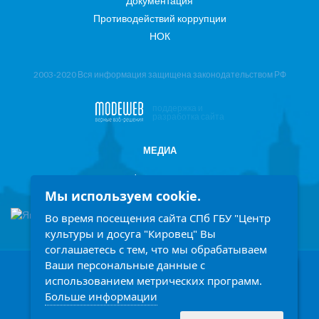
Документация
Противодействий коррупции
НОК
2003-2020 Вся информация защищена законодательством РФ
поддержка и
разработка сайта
МЕДИА
Фотоотчеты
Мы используем cookie.
Информация в СМИ
Во время посещения сайта СПб ГБУ "Центр
культуры и досуга "Кировец" Вы
соглашаетесь с тем, что мы обрабатываем
Ваши персональные данные с
198207, Санкт-Петербург, проспект Стачек 158
Заголовок
использованием метрических программ.
Ежедневно с 9.00 до 21.00 часов
Больше информации
Описание
Написать обращение