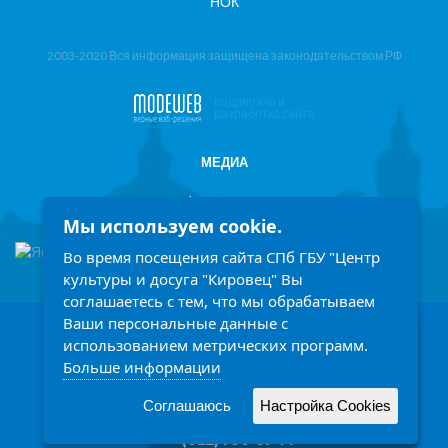
НОК
2003-2020 Вся информация защищена законодательством РФ
поддержка и
разработка сайта
МЕДИА
Фотоотчеты
Мы используем cookie.
Информация в СМИ
Во время посещения сайта СПб ГБУ "Центр
культуры и досуга "Кировец" Вы
соглашаетесь с тем, что мы обрабатываем
Ваши персональные данные с
198207, Санкт-Петербург, проспект Стачек 158
Заголовок
использованием метрических программ.
Ежедневно с 9.00 до 21.00 часов
Больше информации
Описание
Написать обращение
Читать подробней
Соглашаюсь
Настройка Cookies
Принять
(812) 758-14-77
(812) 758-09-77