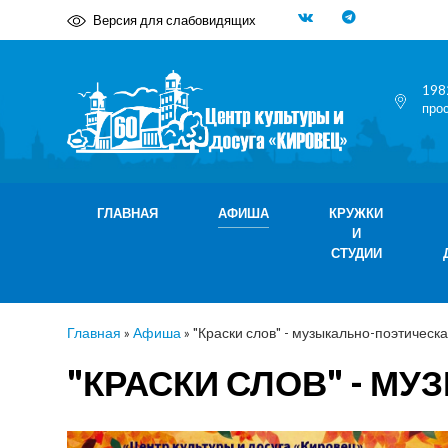
Версия для слабовидящих
198
про
ГЛАВНАЯ
АФИША
КРУЖКИ
И
СТУДИИ
Главная
»
Афиша
»
"Краски слов" - музыкально-поэтическ
"КРАСКИ СЛОВ" - М