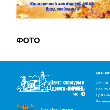
ФОТО
МЕРОПР
Афиша
Событи
ЦКД в л
Календа