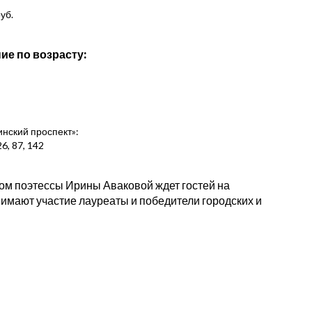
уб.
ие по возрасту:
нинский проспект»:
6, 87, 142
вом поэтессы Ирины Аваковой ждет гостей на
нимают участие лауреаты и победители городских и