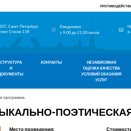
ПРОТИВОДЕЙСТВИ
207, Санкт-Петербург,
Ежедневно
Н
спект Стачек 158
в
с 9.00 до 21.00 часов
СТРУКТУРА
КОНТАКТЫ
НЕЗАВИСИМАЯ
И
ОЦЕНКА КАЧЕСТВА
ДОКУМЕНТЫ
УСЛОВИЙ ОКАЗАНИЯ
УСЛУГ
ая программа
УЗЫКАЛЬНО-ПОЭТИЧЕСКА
Место проведения:
Стоимость