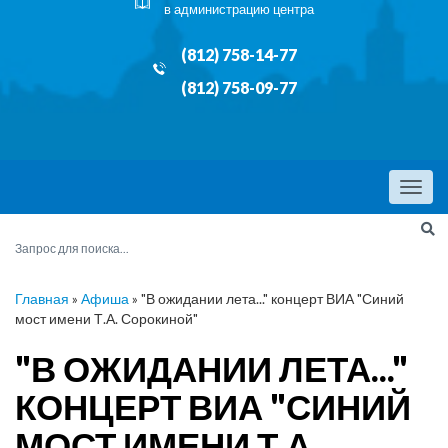
в администрацию центра
(812) 758-14-77
(812) 758-09-77
Menu
Главная
»
Афиша
»
"В ожидании лета..." концерт ВИА "Синий
мост имени Т.А. Сорокиной"
"В ОЖИДАНИИ ЛЕТА..."
КОНЦЕРТ ВИА "СИНИЙ
МОСТ ИМЕНИ Т.А.