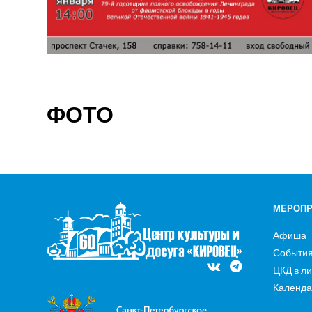
ФОТО
МЕРОПР
Афиша
Событи
ЦКД в л
Календа