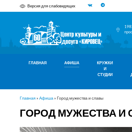
Версия для слабовидящих
198
про
ГЛАВНАЯ
АФИША
КРУЖКИ
И
СТУДИИ
Главная
»
Афиша
»
Город мужества и славы
ГОРОД МУЖЕСТВА И