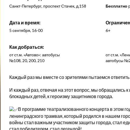
Санкт-Петербург, проспект Стачек, д.158
Бесплатно
р
Дата и время:
Ограничен
5 сентября, 16-00
6+
Как добраться:
от ст.м. «Автово»: автобусы
от ст.м. «Ле
№108, 20, 200, 210
автобусы №2
Каждый раз мы вместе со зрителями пытаемся ответить 
И каждый раз, отвечая на этот вопрос, мы обращались к 
блокадных детей, к героизму защитников города.
В программе театрализованного концерта в этом го
ленинградского трамвая, который родился в нашем город
войны стал важным участником защиты города, стал е
стал победителем, стал легендой!