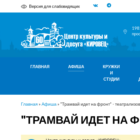
Версия для слабовидящих
198
про
ГЛАВНАЯ
АФИША
КРУЖКИ
И
СТУДИИ
Главная
»
Афиша
»
"Трамвай идет на фронт" - театрализо
"ТРАМВАЙ ИДЕТ НА 