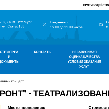
ПРОТИВОДЕЙСТВИ
207, Санкт-Петербург,
Ежедневно
Н
спект Стачек 158
в
с 9.00 до 21.00 часов
СТРУКТУРА
КОНТАКТЫ
НЕЗАВИСИМАЯ
И
ОЦЕНКА КАЧЕСТВА
ДОКУМЕНТЫ
УСЛОВИЙ ОКАЗАНИЯ
УСЛУГ
ванный концерт
ФРОНТ" - ТЕАТРАЛИЗОВА
Место проведения:
Стоимость