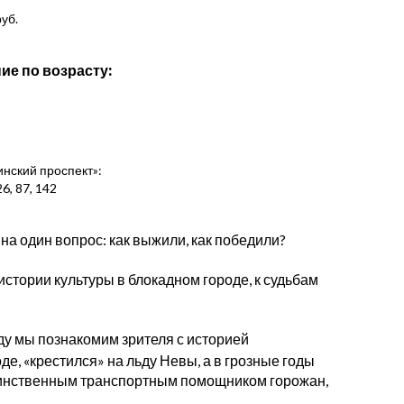
уб.
ие по возрасту:
нинский проспект»:
6, 87, 142
на один вопрос: как выжили, как победили?
истории культуры в блокадном городе, к судьбам
ду мы познакомим зрителя с историей
е, «крестился» на льду Невы, а в грозные годы
динственным транспортным помощником горожан,