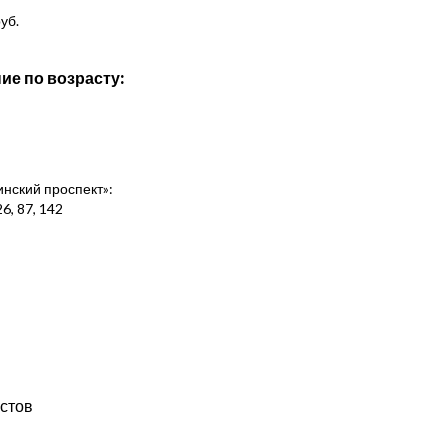
уб.
ие по возрасту:
нинский проспект»:
6, 87, 142
стов