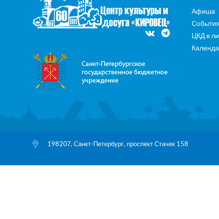
Афиша
Событи
ЦКД в л
Календа
198207, Санкт-Петербург, проспект Стачек 158