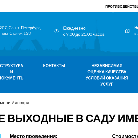
ПРОТИВОДЕЙСТВИ
207, Санкт-Петербург,
Ежедневно
Н
спект Стачек 158
в
с 9.00 до 21.00 часов
СТРУКТУРА
КОНТАКТЫ
НЕЗАВИСИМАЯ
И
ОЦЕНКА КАЧЕСТВА
ДОКУМЕНТЫ
УСЛОВИЙ ОКАЗАНИЯ
УСЛУГ
мени 9 января
 ВЫХОДНЫЕ В САДУ ИМЕ
Место проведения:
Стоимость