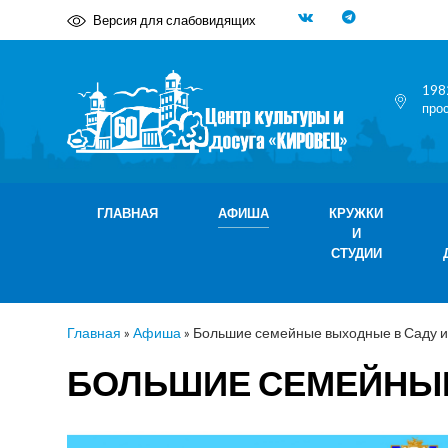
Версия для слабовидящих
198
про
ГЛАВНАЯ
АФИША
КРУЖКИ
И
СТУДИИ
Главная
»
Афиша
»
Большие семейные выходные в Саду и
БОЛЬШИЕ СЕМЕЙНЫЕ