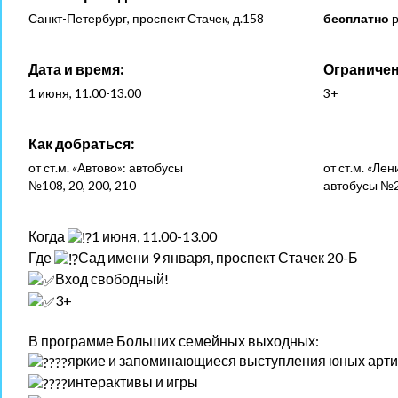
Санкт-Петербург, проспект Стачек, д.158
бесплатно
р
Дата и время:
Ограничен
1 июня, 11.00-13.00
3+
Как добраться:
от ст.м. «Автово»: автобусы
от ст.м. «Ле
№108, 20, 200, 210
автобусы №2
Когда
1 июня, 11.00-13.00
Где
Сад имени 9 января, проспект Стачек 20-Б
Вход свободный!
3+
В программе Больших семейных выходных:
яркие и запоминающиеся выступления юных арти
интерактивы и игры