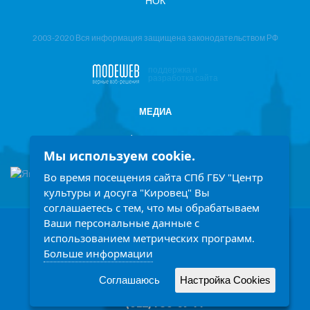
НОК
2003-2020 Вся информация защищена законодательством РФ
поддержка и
разработка сайта
МЕДИА
Фотоотчеты
Мы используем cookie.
Информация в СМИ
Во время посещения сайта СПб ГБУ "Центр
культуры и досуга "Кировец" Вы
соглашаетесь с тем, что мы обрабатываем
Ваши персональные данные с
198207, Санкт-Петербург, проспект Стачек 158
Заголовок
использованием метрических программ.
Ежедневно с 9.00 до 21.00 часов
Больше информации
Описание
Написать обращение
Читать подробней
Соглашаюсь
Настройка Cookies
Принять
(812) 758-14-77
(812) 758-09-77