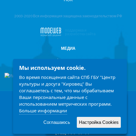
2003-2020 Вся информация защищена законодательством РФ
поддержка и
разработка сайта
МЕДИА
Фотоотчеты
Мы используем cookie.
Информация в СМИ
Во время посещения сайта СПб ГБУ "Центр
культуры и досуга "Кировец" Вы
соглашаетесь с тем, что мы обрабатываем
Ваши персональные данные с
198207, Санкт-Петербург, проспект Стачек 158
Заголовок
использованием метрических программ.
Ежедневно с 9.00 до 21.00 часов
Больше информации
Описание
Написать обращение
Читать подробней
Соглашаюсь
Настройка Cookies
Принять
(812) 758-14-77
(812) 758-09-77