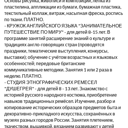
Основы рисунка, живописи и композиции, лепка из
пластилина, аппликации из бумаги, бумажная пластика,
текстильный коллаж, витраж, насыпная фреска, роспись
по ткани. ПЛАТНО.
- КРУЖОК АНГЛИЙСКОГО ЯЗЫКА "ЗАНИМАТЕЛЬНОЕ
ПУТЕШЕСТВИЕ ПО МИРУ" - для детей 8-15 лет. В
программе занятий расширение знаний о культуре и
традициях англо-говорящих стран (проводятся
праздники, тематические выступления, конкурсы,
выставки); обучение с учётом возрастных и языковых
особенностей; передовые британские
коммуникативные методики. Занятия 1 или 2 раза в
неделю. ПЛАТНО.
- СТУДИЯ ЭТНОГРАФИЧЕСКИХ РЕМЕСЕЛ
"ДУШЕГРЕЯ" - для детей 8 - 13 лет. Знакомство с
историей русского народного костюма, приобретение
навыков традиционных ремёсел. Изучение, разбор и
копирование исторических образцов предметов быта и
декоративно-прикладного искусства, сохранённых в
музеях разных городов России. Занятия плетением,
ткачеством, вышивкой, вязанием развивают у детей