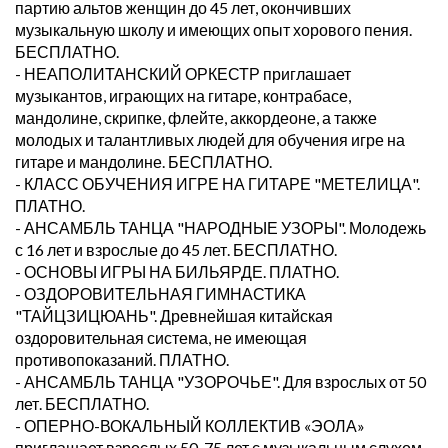
партию альтов женщин до 45 лет, окончивших
музыкальную школу и имеющих опыт хорового пения.
БЕСПЛАТНО.
- НЕАПОЛИТАНСКИЙ ОРКЕСТР приглашает
музыкантов, играющих на гитаре, контрабасе,
мандолине, скрипке, флейте, аккордеоне, а также
молодых и талантливых людей для обучения игре на
гитаре и мандолине. БЕСПЛАТНО.
- КЛАСС ОБУЧЕНИЯ ИГРЕ НА ГИТАРЕ "МЕТЕЛИЦА".
ПЛАТНО.
- АНСАМБЛЬ ТАНЦА "НАРОДНЫЕ УЗОРЫ". Молодежь
с 16 лет и взрослые до 45 лет. БЕСПЛАТНО.
- ОСНОВЫ ИГРЫ НА БИЛЬЯРДЕ. ПЛАТНО.
- ОЗДОРОВИТЕЛЬНАЯ ГИМНАСТИКА
"ТАЙЦЗИЦЮАНЬ". Древнейшая китайская
оздоровительная система, не имеющая
противопоказаний. ПЛАТНО.
- АНСАМБЛЬ ТАНЦА "УЗОРОЧЬЕ". Для взрослых от 50
лет. БЕСПЛАТНО.
- ОПЕРНО-ВОКАЛЬНЫЙ КОЛЛЕКТИВ «ЭОЛА»
приглашает взрослых 50-75 лет с музыкальным слухом.