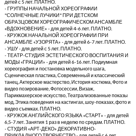
детей с 5 лет. ПЛАТНО.
- ГРУППЫ НАЧАЛЬНОЙ ХОРЕОГРАФИИ
"СОЛНЕЧНЫЕ ЛУЧИКИ" ПРИ ДЕТСКОМ
ОБРАЗЦОВОМ ХОРЕОГРАФИЧЕСКОМ АНСАМБЛЕ
«ВДОХНОВЕНИЕ» - для детей 4-6 лет. ПЛАТНО.
- КРУЖОК НАЧАЛЬНОЙ ХОРЕОГРАФИИ ПРИ
АНСАМБЛЕ «УЗОРЯТА» - для детей 6-7 лет. ПЛАТНО.
- УШУ - для детей с 5 лет. ПЛАТНО.
- ТЕАТР-СТУДИЯ ЭСТЕТИЧЕСКОГО ВОСПИТАНИЯ И
МОДЫ «ГРАЦИИ» - для детей 6-16 лет. Подиумная
хореография и постановка модельного шага,
Сценическая пластика, Современный и классический
танец, Актерское мастерство, История костюма, Фото и
видео позирование, Фотосессии, Визаж,
Парикмахерское искусство, Театрализованные показы
мод, Этика поведения на кастингах, шоу-показах, фото и
видео съемках. ПЛАТНО.
- КРУЖОК АНГЛИЙСКОГО ЯЗЫКА «СТАРТ» - для детей
6,5-7 лет. Занятия 1 раз в неделю по средам. ПЛАТНО.
- СТУДИЯ «АРТ-ДЕКО» ДЕКОРАТИВНО-
ПРИКЛАДНОГО ТВОРЧЕСТВО - для детей с 6 лет.