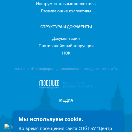
Инструментальные коллективы
Развивающие коллективы
СТРУКТУРА И ДОКУМЕНТЫ
Документация
Противодействий коррупции
НОК
2003-2020 Вся информация защищена законодательством РФ
поддержка и
разработка сайта
МЕДИА
Фотоотчеты
Мы используем cookie.
Информация в СМИ
Во время посещения сайта СПб ГБУ "Центр