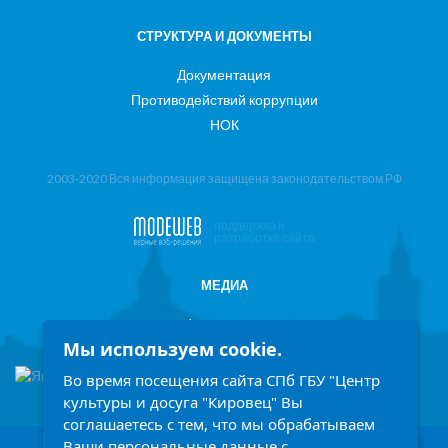
СТРУКТУРА И ДОКУМЕНТЫ
Документация
Противодействий коррупции
НОК
2003-2020 Вся информация защищена законодательством РФ
поддержка и
разработка сайта
МЕДИА
Фотоотчеты
Мы используем cookie.
Информация в СМИ
Во время посещения сайта СПб ГБУ "Центр
культуры и досуга "Кировец" Вы
соглашаетесь с тем, что мы обрабатываем
Ваши персональные данные с