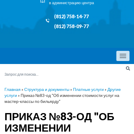
в администрацию центра
(812) 758-14-77
(812) 758-09-77
Menu
Главная
»
Структура и документы
»
Платные услуги
»
Другие
услуги
»
Приказ №83-од "Об изменении стоимости услуг на
мастер-классы по бильярду"
ПРИКАЗ №83-ОД "ОБ
ИЗМЕНЕНИИ