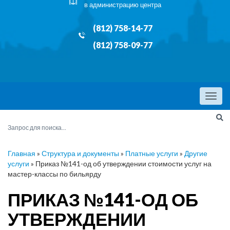
в администрацию центра
(812) 758-14-77
(812) 758-09-77
Menu
Главная
»
Структура и документы
»
Платные услуги
»
Другие
услуги
»
Приказ №141-од об утверждении стоимости услуг на
мастер-классы по бильярду
ПРИКАЗ №141-ОД ОБ
УТВЕРЖДЕНИИ