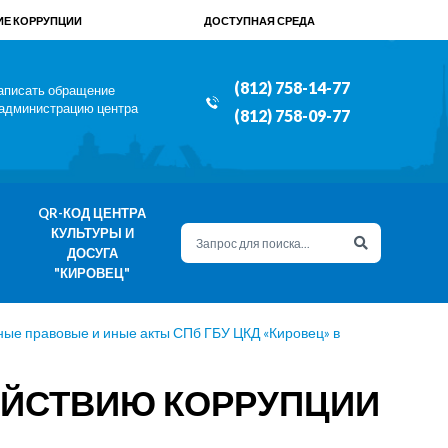
Е КОРРУПЦИИ
ДОСТУПНАЯ СРЕДА
(812) 758-14-77
аписать обращение
 администрацию центра
(812) 758-09-77
QR-КОД ЦЕНТРА
КУЛЬТУРЫ И
ДОСУГА
"КИРОВЕЦ"
ые правовые и иные акты СПб ГБУ ЦКД «Кировец» в
ДЕЙСТВИЮ КОРРУПЦИИ