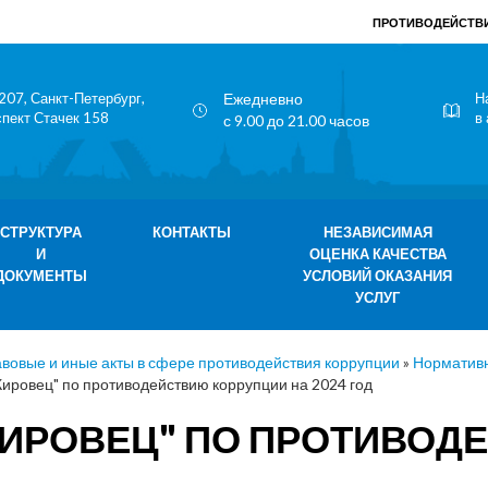
ПРОТИВОДЕЙСТВИ
207, Санкт-Петербург,
Ежедневно
Н
спект Стачек 158
в
с 9.00 до 21.00 часов
СТРУКТУРА
КОНТАКТЫ
НЕЗАВИСИМАЯ
И
ОЦЕНКА КАЧЕСТВА
ДОКУМЕНТЫ
УСЛОВИЙ ОКАЗАНИЯ
УСЛУГ
вовые и иные акты в сфере противодействия коррупции
»
Нормативн
ировец" по противодействию коррупции на 2024 год
"КИРОВЕЦ" ПО ПРОТИВО