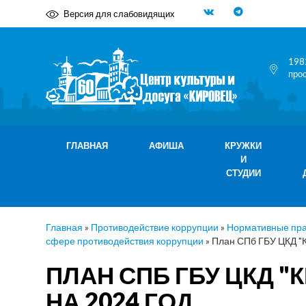
Версия для слабовидящих
198
про
ГЛАВНАЯ
АФИША
КРУЖКИ
И
СТУДИИ
Главная
»
Противодействие коррупции
»
Нормативные пра
сфере противодействия коррупции
»
План СПб ГБУ ЦКД "К
ПЛАН СПБ ГБУ ЦКД 
НА 2024 ГОД