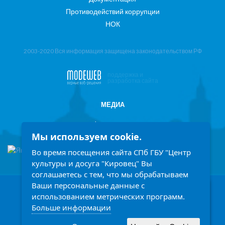
Противодействий коррупции
НОК
2003-2020 Вся информация защищена законодательством РФ
поддержка и
разработка сайта
МЕДИА
Фотоотчеты
Мы используем cookie.
Информация в СМИ
Во время посещения сайта СПб ГБУ "Центр
культуры и досуга "Кировец" Вы
соглашаетесь с тем, что мы обрабатываем
Ваши персональные данные с
198207, Санкт-Петербург, проспект Стачек 158
Заголовок
использованием метрических программ.
Ежедневно с 9.00 до 21.00 часов
Больше информации
Описание
Написать обращение