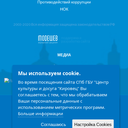
Противодействий коррупции
НОК
2003-2020 Вся информация защищена законодательством РФ
поддержка и
разработка сайта
МЕДИА
Фотоотчеты
Мы используем cookie.
Информация в СМИ
Во время посещения сайта СПб ГБУ "Центр
культуры и досуга "Кировец" Вы
соглашаетесь с тем, что мы обрабатываем
Ваши персональные данные с
198207, Санкт-Петербург, проспект Стачек 158
Заголовок
использованием метрических программ.
Ежедневно с 9.00 до 21.00 часов
Больше информации
Описание
Написать обращение
Читать подробней
Соглашаюсь
Настройка Cookies
Принять