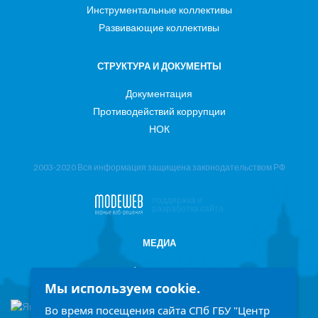
Инструментальные коллективы
Развивающие коллективы
СТРУКТУРА И ДОКУМЕНТЫ
Документация
Противодействий коррупции
НОК
2003-2020 Вся информация защищена законодательством РФ
поддержка и
разработка сайта
МЕДИА
Фотоотчеты
Мы используем cookie.
Информация в СМИ
Во время посещения сайта СПб ГБУ "Центр