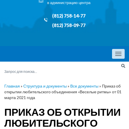
в администрацию центра
(812) 758-14-77
(812) 758-09-77
Menu
Главная
»
Структура и документы
»
Все документы
»
Приказ об
открытии любительского объединения «Веселые ритмы» от 01
марта 2021 года
ПРИКАЗ ОБ ОТКРЫТИИ
ЛЮБИТЕЛЬСКОГО