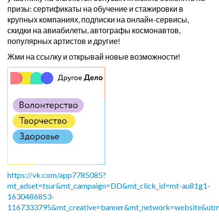
призы: сертификаты на обучение и стажировки в
крупных компаниях, подписки на онлайн-сервисы,
скидки на авиабилеты, автографы космонавтов,
популярных артистов и другие!
Жми на ссылку и открывай новые возможности!
https://vk.com/app7785085?
mt_adset=tsur&mt_campaign=DD&mt_click_id=mt-au81g1-
1630486853-
1167333795&mt_creative=banner&mt_network=website&ut