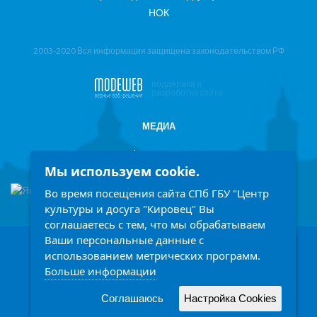
НОК
2003-2020 Вся информация защищена законодательством РФ
поддержка и
разработка сайта
МЕДИА
Фотоотчеты
Мы используем cookie.
Информация в СМИ
Во время посещения сайта СПб ГБУ "Центр
культуры и досуга "Кировец" Вы
соглашаетесь с тем, что мы обрабатываем
Ваши персональные данные с
198207, Санкт-Петербург, проспект Стачек 158
Заголовок
использованием метрических программ.
Ежедневно с 9.00 до 21.00 часов
Больше информации
Описание
Написать обращение
Читать подробней
Соглашаюсь
Настройка Cookies
Принять
(812) 758-14-77