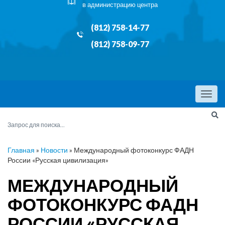
в администрацию центра
(812) 758-14-77
(812) 758-09-77
Menu
Главная
»
Новости
»
Международный фотоконкурс ФАДН
России «Русская цивилизация»
МЕЖДУНАРОДНЫЙ
ФОТОКОНКУРС ФАДН
РОССИИ «РУССКАЯ