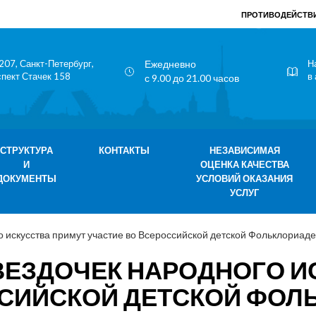
ПРОТИВОДЕЙСТВИ
207, Санкт-Петербург,
Ежедневно
Н
спект Стачек 158
в
с 9.00 до 21.00 часов
СТРУКТУРА
КОНТАКТЫ
НЕЗАВИСИМАЯ
И
ОЦЕНКА КАЧЕСТВА
ДОКУМЕНТЫ
УСЛОВИЙ ОКАЗАНИЯ
УСЛУГ
 искусства примут участие во Всероссийской детской Фольклориаде
ВЕЗДОЧЕК НАРОДНОГО И
ССИЙСКОЙ ДЕТСКОЙ ФОЛ