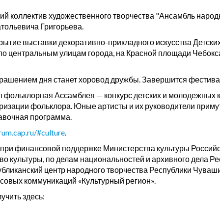
ий коллектив художественного творчества "Ансамбль народ
тольевича Григорьева.
рытие выставки декоративно-прикладного искусства Детских
о центральным улицам города, на Красной площади Чебокса
рашением дня станет хоровод дружбы. Завершится фестива
ая фольклорная Ассамблея — конкурс детских и молодежных 
ации фольклора. Юные артисты и их руководители примут у
авочная программа.
orum.cap.ru/#culture
.
ри финансовой поддержке Министерства культуры Российск
во культуры, по делам национальностей и архивного дела Р
публиканский центр народного творчества Республики Чуваш
ссовых коммуникаций «Культурный регион».
чить здесь: