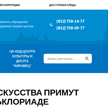
Е КОРРУПЦИИ
ДОСТУПНАЯ СРЕДА
(812) 758-14-77
аписать обращение
 администрацию центра
(812) 758-09-77
QR-КОД ЦЕНТРА
КУЛЬТУРЫ И
ДОСУГА
"КИРОВЕЦ"
СКУССТВА ПРИМУТ
ЬКЛОРИАДЕ