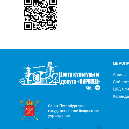
МЕРОПР
Афиша
Событи
ЦКД в л
Календа