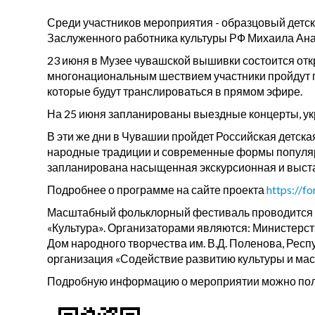
Среди участников мероприятия - образцовый детск
Заслуженного работника культуры РФ Михаила Ана
23 июня в Музее чувашской вышивки состоится отк
многонациональным шествием участники пройдут п
которые будут транслироваться в прямом эфире.
На 25 июня запланированы выездные концерты, ук
В эти же дни в Чувашии пройдет Российская детск
народные традиции и современные формы популяриз
запланирована насыщенная экскурсионная и выст
Подробнее о программе на сайте проекта
https://f
Масштабный фольклорный фестиваль проводится п
«Культура». Организаторами являются: Министерст
Дом народного творчества им. В.Д. Поленова, Рес
организация «Содействие развитию культуры и ма
Подробную информацию о мероприятии можно полу