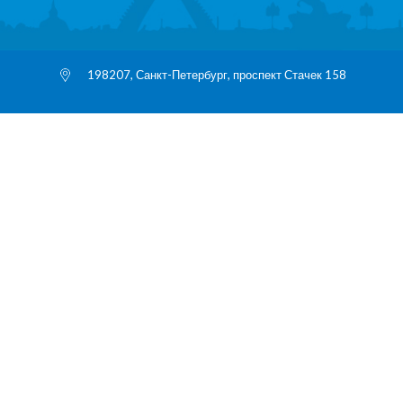
198207, Санкт-Петербург, проспект Стачек 158