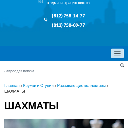
в администрацию центра
(812) 758-14-77
(812) 758-09-77
Menu
Главная
»
Кружки и Студии
»
Развивающие коллективы
»
ШАХМАТЫ
ШАХМАТЫ