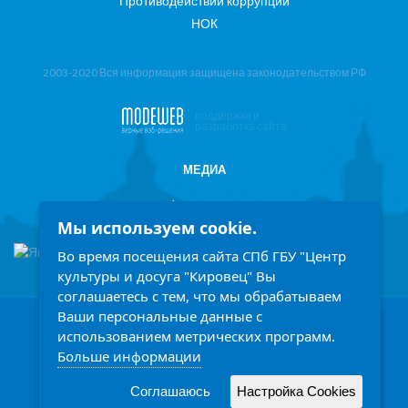
Противодействий коррупции
НОК
2003-2020 Вся информация защищена законодательством РФ
поддержка и
разработка сайта
МЕДИА
Фотоотчеты
Мы используем cookie.
Информация в СМИ
Во время посещения сайта СПб ГБУ "Центр
культуры и досуга "Кировец" Вы
соглашаетесь с тем, что мы обрабатываем
Ваши персональные данные с
198207, Санкт-Петербург, проспект Стачек 158
Заголовок
использованием метрических программ.
Ежедневно с 9.00 до 21.00 часов
Больше информации
Описание
Написать обращение
Читать подробней
Соглашаюсь
Настройка Cookies
Принять
(812) 758-14-77