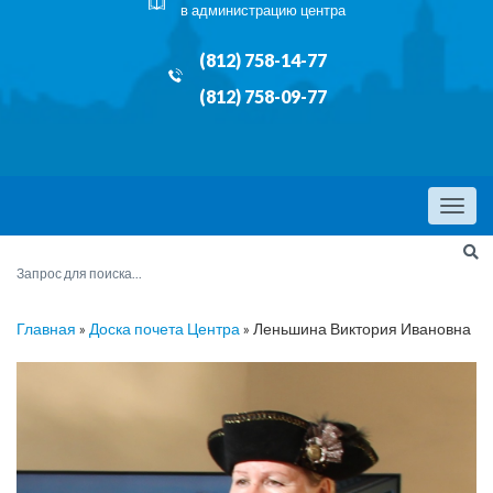
в администрацию центра
(812) 758-14-77
(812) 758-09-77
Menu
Главная
»
Доска почета Центра
»
Леньшина Виктория Ивановна