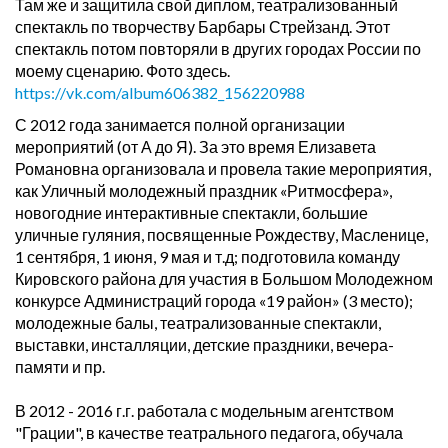
Там же и защитила свой диплом, театрализованный
спектакль по творчеству Барбары Стрейзанд. Этот
спектакль потом повторяли в других городах России по
моему сценарию. Фото здесь.
https://vk.com/album606382_156220988
С 2012 года занимается полной организации
мероприятий (от А до Я). За это время Елизавета
Романовна организовала и провела такие мероприятия,
как Уличный молодежный праздник «Ритмосфера»,
новогодние интерактивные спектакли, большие
уличные гуляния, посвященные Рождеству, Масленице,
1 сентября, 1 июня, 9 мая и т.д; подготовила команду
Кировского района для участия в Большом Молодежном
конкурсе Администраций города «19 район» (3 место);
молодежные балы, театрализованные спектакли,
выставки, инсталляции, детские праздники, вечера-
памяти и пр.
В 2012 - 2016 г.г. работала с модельным агентством
"Грации", в качестве театрального педагога, обучала