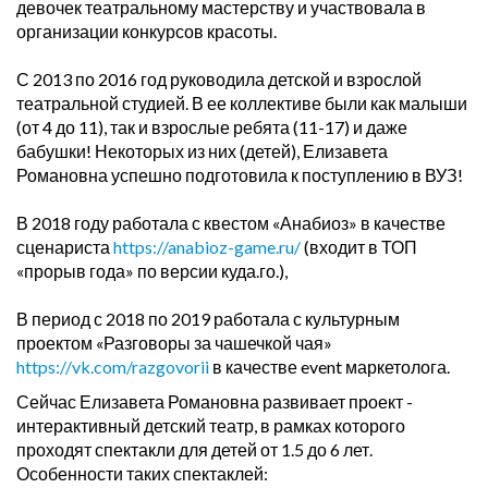
девочек театральному мастерству и участвовала в
организации конкурсов красоты.
С 2013 по 2016 год руководила детской и взрослой
театральной студией. В ее коллективе были как малыши
(от 4 до 11), так и взрослые ребята (11-17) и даже
бабушки! Некоторых из них (детей), Елизавета
Романовна успешно подготовила к поступлению в ВУЗ!
В 2018 году работала с квестом «Анабиоз» в качестве
сценариста
https://anabioz-game.ru/
(входит в ТОП
«прорыв года» по версии куда.го.),
В период с 2018 по 2019 работала с культурным
проектом «Разговоры за чашечкой чая»
https://vk.com/razgovorii
в качестве event маркетолога.
Сейчас Елизавета Романовна развивает проект -
интерактивный детский театр, в рамках которого
проходят спектакли для детей от 1.5 до 6 лет.
Особенности таких спектаклей: