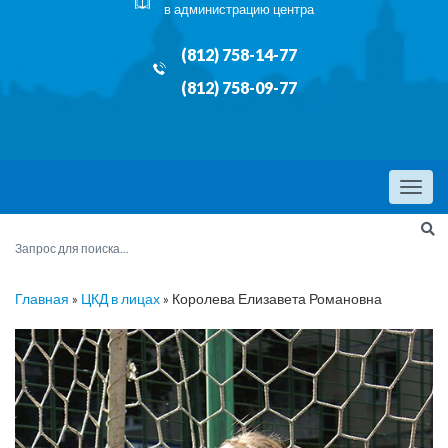
в администрацию центра
(812) 758-14-77
(812) 758-09-77
Menu
Главная
»
ЦКД в лицах
»
Королева Елизавета Романовна